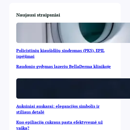
Naujausi straipsniai
Policistinių kiaušidžių sindromas (PKS). EPIL
įspėjimai
Raudonio gydymas lazeriu BellaDerma klinikoje
Auksiniai auskarai: elegancijos simbolis ir
stiliaus detalė
Kuo epiliacija cukraus pasta efektyvesnė už
vašką?