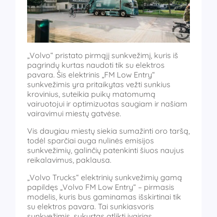
„Volvo“ pristato pirmąjį sunkvežimį, kuris iš
pagrindų kurtas naudoti tik su elektros
pavara. Šis elektrinis „FM Low Entry“
sunkvežimis yra pritaikytas vežti sunkius
krovinius, suteikia puikų matomumą
vairuotojui ir optimizuotas saugiam ir našiam
vairavimui miestų gatvėse.
Vis daugiau miestų siekia sumažinti oro taršą,
todėl sparčiai auga nulinės emisijos
sunkvežimių, galinčių patenkinti šiuos naujus
reikalavimus, paklausa.
„Volvo Trucks“ elektrinių sunkvežimių gamą
papildęs „Volvo FM Low Entry“ – pirmasis
modelis, kuris bus gaminamas išskirtinai tik
su elektros pavara. Tai sunkiasvoris
sunkvežimis, sukurtas atlikti įvairias