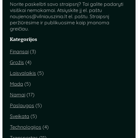
Norite paskelbti savo straipsnį? Tai galite padaryti
visiškai nemokamai. Atsiųskite jį el. paštu
naujienos@vilniauszinia.lt
el. paštu. Straipsnį
peržiūrėsime ir publikuosime kaip įmanoma
greičiau.
Kategorijos
Finansai
(3)
Grožis
(4)
Laisvalaikis
(5)
Mada
(5)
Namai
(17)
Paslaugos
(5)
Sveikata
(5)
Technologijos
(4)
Transportas
(11)