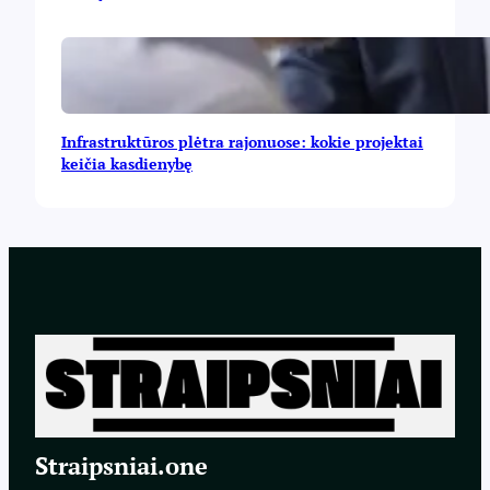
Infrastruktūros plėtra rajonuose: kokie projektai
keičia kasdienybę
Straipsniai.one