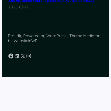
Kuo epiliacija cukraus pasta efektyvesnė už vašką?
2026-03-12
Proudly Powered by WordPress | Theme Mediator
by WebsiteinWP
Facebook
LinkedIn
X
Instagram