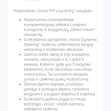
Pagrindinės „Volvo FM Low Entry“ savybės:
Matomumas (standartinėje
komplektacijoje) atitinka Londono
transporto 5 žvaigždučių „Direct Vision“
standartą.
Sunkvežimis aprūpintas „Volvo Dynamic
Steering“ sistema, užtikrinančia lengvą
vairavimą ir mažesnes vibracijas.
Galima rinktis vieną iš trijų susėdimo
variantų: vairuotojas + 0, 1 arba 3
keleiviai. Kabinos gale yra 3 sėdynės
keleiviams, kurie neužstoja vairuotojo
matomumo. Tai sumažina akląsias
zonas ir užtikrina puikų matomumą.
Žemas įlipimo laiptelis, plokščios
grindys ir patogios įlipimo rankenos
lengvam ir saugiam išlipimui iš kabinos.
Sunkvežimį galima įsigyti su nauja
pažangia „Volvo“ vaizdo kamerų
stebėjimo sistema.