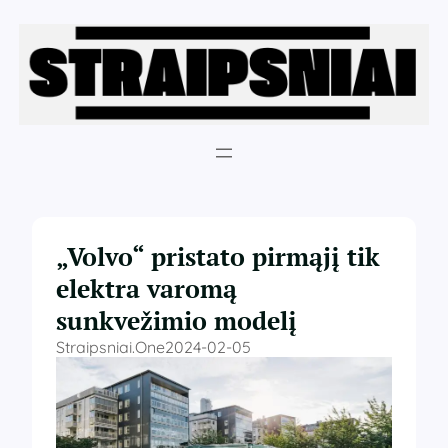
Eiti
prie
turinio
„Volvo“ pristato pirmąjį tik
elektra varomą
sunkvežimio modelį
Straipsniai.one
2024-02-05