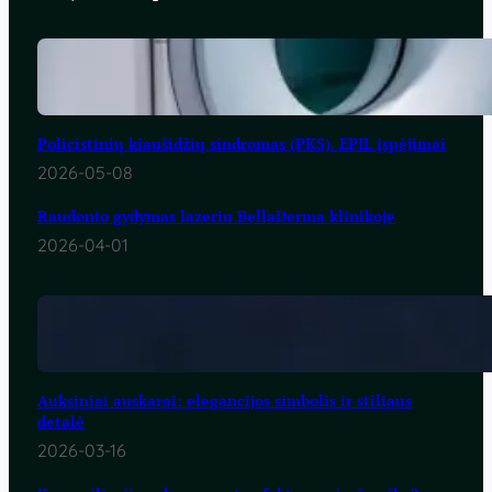
Policistinių kiaušidžių sindromas (PKS). EPIL įspėjimai
2026-05-08
Raudonio gydymas lazeriu BellaDerma klinikoje
2026-04-01
Auksiniai auskarai: elegancijos simbolis ir stiliaus
detalė
2026-03-16