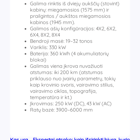
Galima rinktis iš dviejų aukščių (stovint)
kabinų: miegamosios (1575 mm) ir
prailgintos / aukštos miegamosios
kabinos (1945 mm).
Galimos ašių konfigūracijos: 4X2, 6X2,
6X4, 8X2, 8X4
Bendroji masė: 19–32 tonos
Variklis: 330 kW
Baterija: 360 kWh (4 akumuliatorių
blokai)
Galimas viena įkrova nuvažiuoti
atstumas: iki 200 km (atstumas
priklauso nuo įvairių parametrų, tokių
kaip krovinio svoris, vairavimo stilius,
vairavimo ciklas, topografija,
temperatūra ir kt.)
Įkrovimas: 250 kW (DC), 43 kW (AC)
Ratų bazė: 3900–6000 mm
Kas yra
­Ekspertai atsako: kaip išsirinkti biurą, kurio