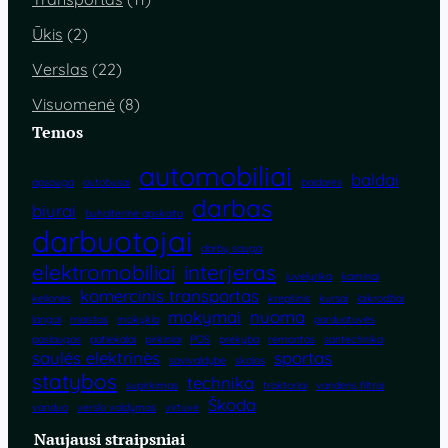
Ūkis
(2)
Verslas
(22)
Visuomenė
(8)
Temos
automobiliai
baldai
apsauga
autobusai
baidarės
darbas
biurai
buhalterinė apskaita
darbuotojai
darbų sauga
elektromobiliai
interjeras
juvelyrika
kaminai
komercinis transportas
kelionės
krepšinis
kursai
laikrodžiai
mokymai
nuoma
langai
maistas
mokykla
parduotuvės
paslaugos
patiekalai
pirkiniai
POS
prekyba
remontas
santechnika
saulės elektrinės
sportas
savivaldybė
skolos
statybos
technika
supirkimas
traktoriai
vandens filtrai
Škoda
vanduo
verslo valdymas
virtuvė
Naujausi straipsniai