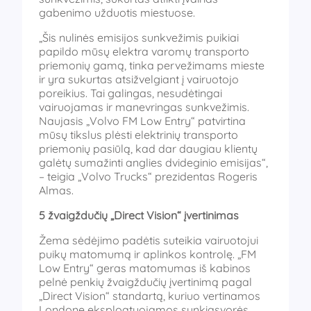
gabenimo užduotis miestuose.
„Šis nulinės emisijos sunkvežimis puikiai
papildo mūsų elektra varomų transporto
priemonių gamą, tinka pervežimams mieste
ir yra sukurtas atsižvelgiant į vairuotojo
poreikius. Tai galingas, nesudėtingai
vairuojamas ir manevringas sunkvežimis.
Naujasis „Volvo FM Low Entry“ patvirtina
mūsų tikslus plėsti elektrinių transporto
priemonių pasiūlą, kad dar daugiau klientų
galėtų sumažinti anglies dvideginio emisijas“,
– teigia „Volvo Trucks“ prezidentas Rogeris
Almas.
5 žvaigždučių „Direct Vision“ įvertinimas
Žema sėdėjimo padėtis suteikia vairuotojui
puikų matomumą ir aplinkos kontrolę. „FM
Low Entry“ geras matomumas iš kabinos
pelnė penkių žvaigždučių įvertinimą pagal
„Direct Vision“ standartą, kuriuo vertinamos
Londone eksploatuojamos sunkiasvorės