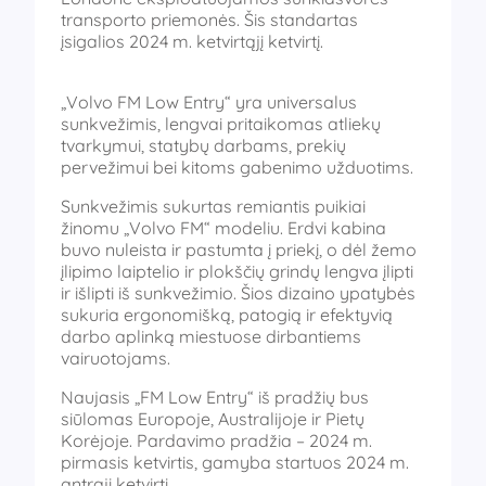
transporto priemonės. Šis standartas
įsigalios 2024 m. ketvirtąjį ketvirtį.
„Volvo FM Low Entry“ yra universalus
sunkvežimis, lengvai pritaikomas atliekų
tvarkymui, statybų darbams, prekių
pervežimui bei kitoms gabenimo užduotims.
Sunkvežimis sukurtas remiantis puikiai
žinomu „Volvo FM“ modeliu. Erdvi kabina
buvo nuleista ir pastumta į priekį, o dėl žemo
įlipimo laiptelio ir plokščių grindų lengva įlipti
ir išlipti iš sunkvežimio. Šios dizaino ypatybės
sukuria ergonomišką, patogią ir efektyvią
darbo aplinką miestuose dirbantiems
vairuotojams.
Naujasis „FM Low Entry“ iš pradžių bus
siūlomas Europoje, Australijoje ir Pietų
Korėjoje. Pardavimo pradžia – 2024 m.
pirmasis ketvirtis, gamyba startuos 2024 m.
antrąjį ketvirtį.