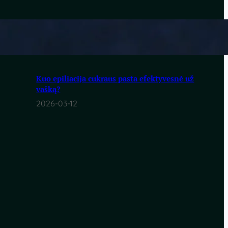
Auksiniai auskarai: elegancijos simbolis ir
stiliaus detalė
2026-03-16
Kuo epiliacija cukraus pasta efektyvesnė už
vašką?
2026-03-12