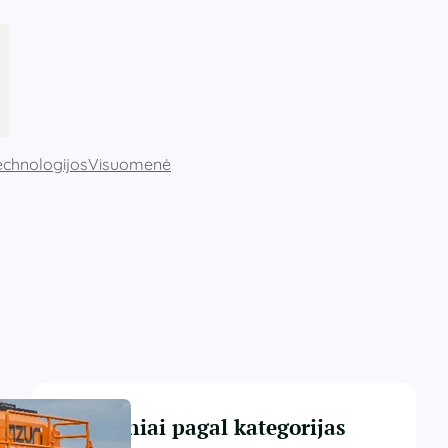
echnologijos
Visuomenė
Straipsniai pagal kategorijas