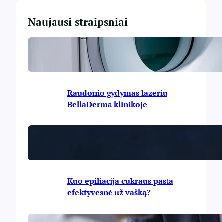
Naujausi straipsniai
Policistinių kiaušidžių sindromas
(PKS). EPIL įspėjimai
Raudonio gydymas lazeriu
BellaDerma klinikoje
Auksiniai auskarai: elegancijos
simbolis ir stiliaus detalė
Kuo epiliacija cukraus pasta
efektyvesnė už vašką?
Infrastruktūros plėtra