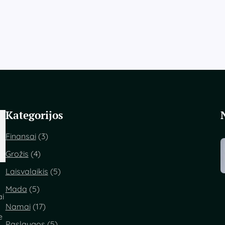
Kategorijos
Finansai
(3)
Grožis
(4)
Laisvalaikis
(5)
Mada
(5)
ai
Namai
(17)
e
Paslaugos
(5)