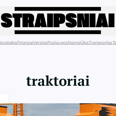
isvalaikis
Finansai
Verslas
Paslaugos
Namai
Ūkis
Transportas
T
traktoriai