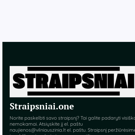
u
t
i
n
i
a
m
ū
k
i
n
i
n
k
u
i
?
Straipsniai.one
P
a
t
Norite paskelbti savo straipsnį? Tai galite padaryti visišk
a
nemokamai. Atsiųskite jį el. paštu
r
naujienos@vilniauszinia.lt
el. paštu. Straipsnį peržiūrėsim