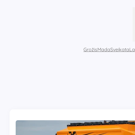
Eiti
prie
turinio
Grožis
Mada
Sveikata
La