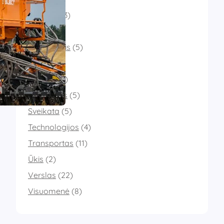
Finansai
(3)
Grožis
(4)
Laisvalaikis
(5)
Mada
(5)
Namai
(17)
Paslaugos
(5)
Sveikata
(5)
Technologijos
(4)
Transportas
(11)
Ūkis
(2)
Verslas
(22)
Visuomenė
(8)