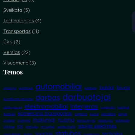
Sveikata
(5)
Technologijos
(4)
Transportas
(11)
Ūkis
(2)
Verslas
(22)
Visuomenė
(8)
Temos
automobiliai
baldai
biurai
apsauga
autobusai
baidarės
darbuotojai
darbas
buhalterinė apskaita
elektromobiliai
interjeras
darbų sauga
juvelyrika
kaminai
komercinis transportas
kelionės
krepšinis
kursai
laikrodžiai
langai
mokymai
nuoma
maistas
mokykla
parduotuvės
paslaugos
patiekalai
saulės elektrinės
pirkiniai
POS
prekyba
remontas
santechnika
statybos
sportas
technika
savivaldybė
skolos
supirkimas