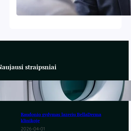
rajonuose: kokie projektai keičia
kasdienybę
Naujausi straipsniai
Policistinių kiaušidžių sindromas (PKS).
EPIL įspėjimai
2026-05-08
Raudonio gydymas lazeriu BellaDerma
klinikoje
2026-04-01