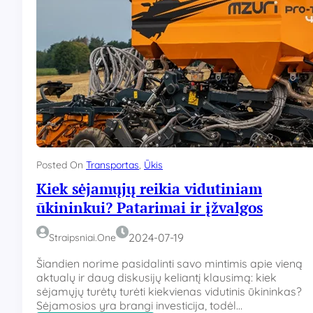
Posted On
Transportas
, 
Ūkis
Kiek sėjamųjų reikia vidutiniam
ūkininkui? Patarimai ir įžvalgos
2024-07-19
Straipsniai.one
Šiandien norime pasidalinti savo mintimis apie vieną
aktualų ir daug diskusijų keliantį klausimą: kiek
sėjamųjų turėtų turėti kiekvienas vidutinis ūkininkas?
Sėjamosios yra brangi investicija, todėl…