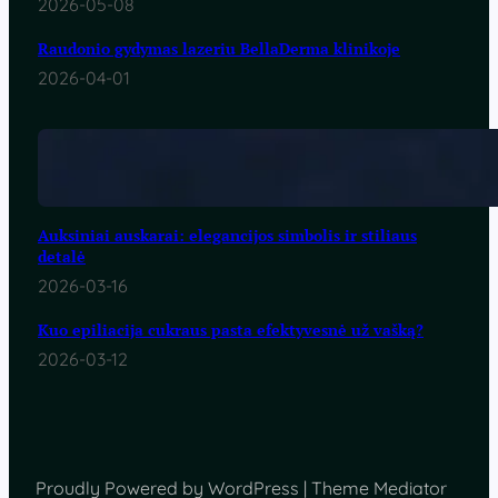
2026-05-08
Raudonio gydymas lazeriu BellaDerma klinikoje
2026-04-01
Auksiniai auskarai: elegancijos simbolis ir stiliaus
detalė
2026-03-16
Kuo epiliacija cukraus pasta efektyvesnė už vašką?
2026-03-12
Proudly Powered by WordPress | Theme Mediator