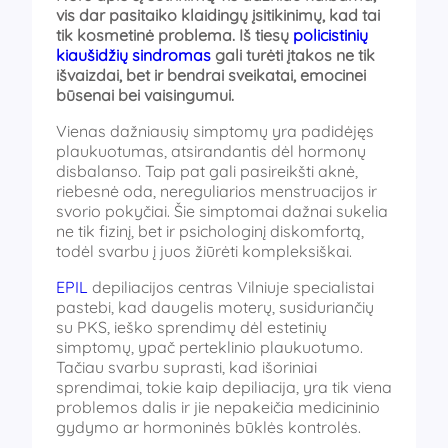
vis dar pasitaiko klaidingų įsitikinimų, kad tai
tik kosmetinė problema. Iš tiesų
policistinių
kiaušidžių sindromas
gali turėti įtakos ne tik
išvaizdai, bet ir bendrai sveikatai, emocinei
būsenai bei vaisingumui.
Vienas dažniausių simptomų yra padidėjęs
plaukuotumas, atsirandantis dėl hormonų
disbalanso. Taip pat gali pasireikšti aknė,
riebesnė oda, nereguliarios menstruacijos ir
svorio pokyčiai. Šie simptomai dažnai sukelia
ne tik fizinį, bet ir psichologinį diskomfortą,
todėl svarbu į juos žiūrėti kompleksiškai.
EPIL
depiliacijos centras Vilniuje specialistai
pastebi, kad daugelis moterų, susiduriančių
su PKS, ieško sprendimų dėl estetinių
simptomų, ypač perteklinio plaukuotumo.
Tačiau svarbu suprasti, kad išoriniai
sprendimai, tokie kaip depiliacija, yra tik viena
problemos dalis ir jie nepakeičia medicininio
gydymo ar hormoninės būklės kontrolės.