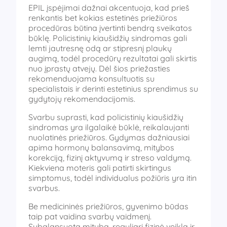
EPIL įspėjimai dažnai akcentuoja, kad prieš
renkantis bet kokias estetinės priežiūros
procedūras būtina įvertinti bendrą sveikatos
būklę. Policistinių kiaušidžių sindromas gali
lemti jautresnę odą ar stipresnį plaukų
augimą, todėl procedūrų rezultatai gali skirtis
nuo įprastų atvejų. Dėl šios priežasties
rekomenduojama konsultuotis su
specialistais ir derinti estetinius sprendimus su
gydytojų rekomendacijomis.
Svarbu suprasti, kad policistinių kiaušidžių
sindromas yra ilgalaikė būklė, reikalaujanti
nuolatinės priežiūros. Gydymas dažniausiai
apima hormonų balansavimą, mitybos
korekciją, fizinį aktyvumą ir streso valdymą.
Kiekviena moteris gali patirti skirtingus
simptomus, todėl individualus požiūris yra itin
svarbus.
Be medicininės priežiūros, gyvenimo būdas
taip pat vaidina svarbų vaidmenį.
Subalansuota mityba, reguliari fizinė veikla ir