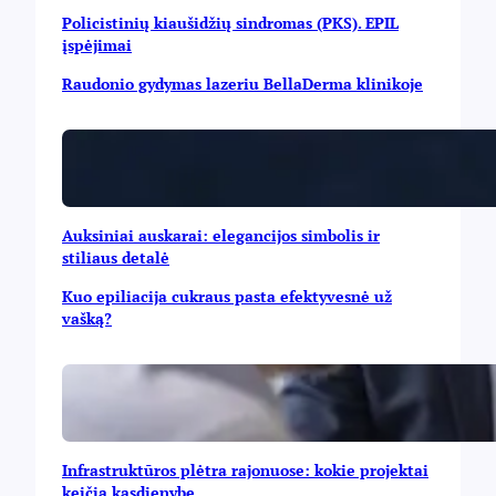
Policistinių kiaušidžių sindromas (PKS). EPIL
įspėjimai
Raudonio gydymas lazeriu BellaDerma klinikoje
Auksiniai auskarai: elegancijos simbolis ir
stiliaus detalė
Kuo epiliacija cukraus pasta efektyvesnė už
vašką?
Infrastruktūros plėtra rajonuose: kokie projektai
keičia kasdienybę