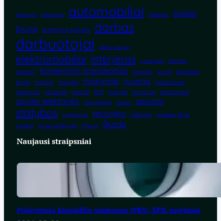
automobiliai
baldai
apsauga
autobusai
baidarės
darbas
biurai
buhalterinė apskaita
darbuotojai
darbų sauga
elektromobiliai
interjeras
juvelyrika
kaminai
komercinis transportas
kelionės
krepšinis
kursai
laikrodžiai
mokymai
nuoma
langai
maistas
mokykla
parduotuvės
paslaugos
patiekalai
pirkiniai
POS
prekyba
remontas
santechnika
saulės elektrinės
sportas
savivaldybė
skolos
statybos
technika
supirkimas
traktoriai
vandens filtrai
Škoda
vanduo
verslo valdymas
virtuvė
Naujausi straipsniai
Policistinių kiaušidžių sindromas (PKS). EPIL įspėjimai