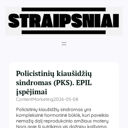
Eiti
prie
turinio
Policistinių kiaušidžių
sindromas (PKS). EPIL
įspėjimai
ContentMarketing
2026-05-08
Policistinių kiaušidžių sindromas yra
kompleksinė hormoninė būklė, kuri paveikia
nemažą dalį reprodukcinio amžiaus moterų.
Nors apie šį sutrikimą vis dažniau kalbama,