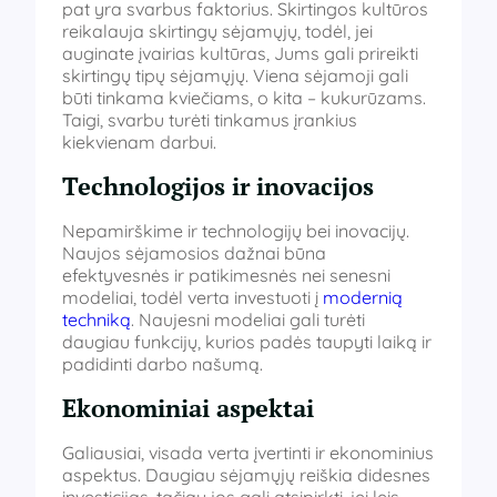
pat yra svarbus faktorius. Skirtingos kultūros
reikalauja skirtingų sėjamųjų, todėl, jei
auginate įvairias kultūras, Jums gali prireikti
skirtingų tipų sėjamųjų. Viena sėjamoji gali
būti tinkama kviečiams, o kita – kukurūzams.
Taigi, svarbu turėti tinkamus įrankius
kiekvienam darbui.
Technologijos ir inovacijos
Nepamirškime ir technologijų bei inovacijų.
Naujos sėjamosios dažnai būna
efektyvesnės ir patikimesnės nei senesni
modeliai, todėl verta investuoti į
modernią
techniką
. Naujesni modeliai gali turėti
daugiau funkcijų, kurios padės taupyti laiką ir
padidinti darbo našumą.
Ekonominiai aspektai
Galiausiai, visada verta įvertinti ir ekonominius
aspektus. Daugiau sėjamųjų reiškia didesnes
investicijas, tačiau jos gali atsipirkti, jei leis