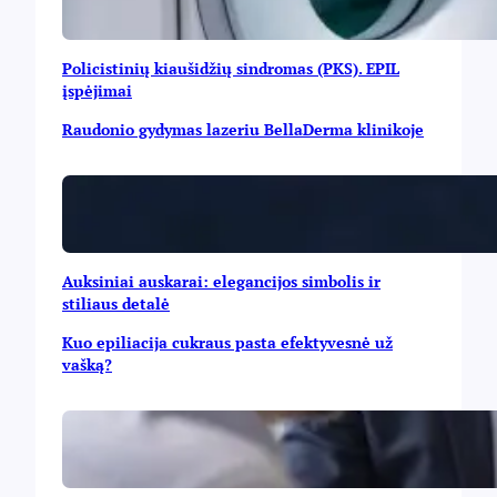
Policistinių kiaušidžių sindromas (PKS). EPIL
įspėjimai
Raudonio gydymas lazeriu BellaDerma klinikoje
Auksiniai auskarai: elegancijos simbolis ir
stiliaus detalė
Kuo epiliacija cukraus pasta efektyvesnė už
vašką?