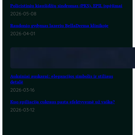
Policistinių kiaušidžių sindromas (PKS). EPIL įspėjimai
2026-05-08
Raudonio gydymas lazeriu BellaDerma klinikoje
2026-04-01
Auksiniai auskarai: elegancijos simbolis ir stiliaus
detalė
2026-03-16
Kuo epiliacija cukraus pasta efektyvesnė už vašką?
2026-03-12