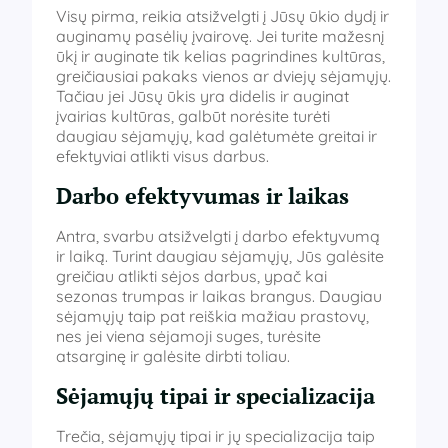
Visų pirma, reikia atsižvelgti į Jūsų ūkio dydį ir
auginamų pasėlių įvairovę. Jei turite mažesnį
ūkį ir auginate tik kelias pagrindines kultūras,
greičiausiai pakaks vienos ar dviejų sėjamųjų.
Tačiau jei Jūsų ūkis yra didelis ir auginat
įvairias kultūras, galbūt norėsite turėti
daugiau sėjamųjų, kad galėtumėte greitai ir
efektyviai atlikti visus darbus.
Darbo efektyvumas ir laikas
Antra, svarbu atsižvelgti į darbo efektyvumą
ir laiką. Turint daugiau sėjamųjų, Jūs galėsite
greičiau atlikti sėjos darbus, ypač kai
sezonas trumpas ir laikas brangus. Daugiau
sėjamųjų taip pat reiškia mažiau prastovų,
nes jei viena sėjamoji suges, turėsite
atsarginę ir galėsite dirbti toliau.
Sėjamųjų tipai ir specializacija
Trečia, sėjamųjų tipai ir jų specializacija taip