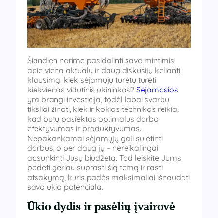
Šiandien norime pasidalinti savo mintimis
apie vieną aktualų ir daug diskusijų keliantį
klausimą: kiek sėjamųjų turėtų turėti
kiekvienas vidutinis ūkininkas?
Sėjamosios
yra brangi investicija, todėl labai svarbu
tiksliai žinoti, kiek ir kokios technikos reikia,
kad būtų pasiektas optimalus darbo
efektyvumas ir produktyvumas.
Nepakankamai sėjamųjų gali sulėtinti
darbus, o per daug jų – nereikalingai
apsunkinti Jūsų biudžetą. Tad leiskite Jums
padėti geriau suprasti šią temą ir rasti
atsakymą, kuris padės maksimaliai išnaudoti
savo ūkio potencialą.
Ūkio dydis ir pasėlių įvairovė