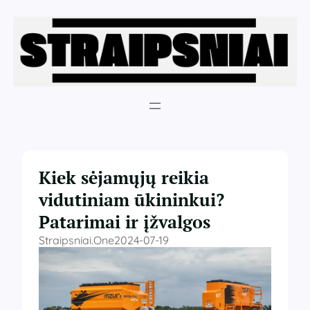
Eiti
prie
turinio
Kiek sėjamųjų reikia
vidutiniam ūkininkui?
Patarimai ir įžvalgos
Straipsniai.one
2024-07-19