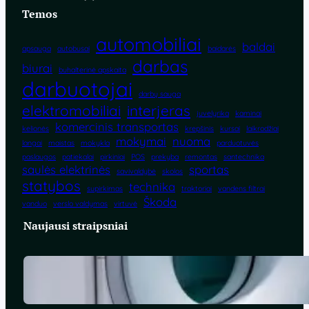
Temos
automobiliai
baldai
apsauga
autobusai
baidarės
darbas
biurai
buhalterinė apskaita
darbuotojai
darbų sauga
elektromobiliai
interjeras
juvelyrika
kaminai
komercinis transportas
kelionės
krepšinis
kursai
laikrodžiai
mokymai
nuoma
langai
maistas
mokykla
parduotuvės
paslaugos
patiekalai
pirkiniai
POS
prekyba
remontas
santechnika
saulės elektrinės
sportas
savivaldybė
skolos
statybos
technika
supirkimas
traktoriai
vandens filtrai
Škoda
vanduo
verslo valdymas
virtuvė
Naujausi straipsniai