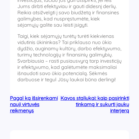
Jums dirbti efektyviau ir gauti didesnį derlių.
Reikia atsižvelgti į savo biudžetą ir finansines
galimybes, kad nuspręstumėte, kiek
sėjamųjų galite sau leisti įsigyti.
Taigi, kiek sėjamųjų turėtų turėti kiekvienas
vidutinis ūkininkas? Tai priklauso nuo ūkio
dydžio, auginamų kultūrų, darbo efektyvumo,
turimų technologijų ir finansinių galimybių.
Svarbiausia – rasti pusiausvyrą tarp investicijų
ir efektyvumo, kad galėtumėte maksimaliai
išnaudoti savo ūkio potencialą. Sėkmės
darbuose ir tegul Jūsų laukai būna derlingi!
Pagal ką išsirenkami
Kavos staliukai: kaip pasirinkti
nauji virtuvės
tinkamą ir sukurti jaukų
reikmenys
interjerą