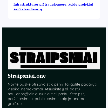
Infrastruktūros plėtra rajonuose: kokie projektai
keičia kasdienybę
Straipsniai.one
Norite paskelbti savo straipsnį? Tai galite padaryti
visiškai nemokamai. Atsiųskite jį el. paštu
naujienos@vilniauszinia.lt
el. paštu. Straipsnį
peržiūrėsime ir publikuosime kaip įmanoma
greičiau.