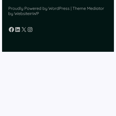
Proudly Powered by WordPress | Theme Mediator
by WebsiteinWP
Facebook
LinkedIn
X
Instagram