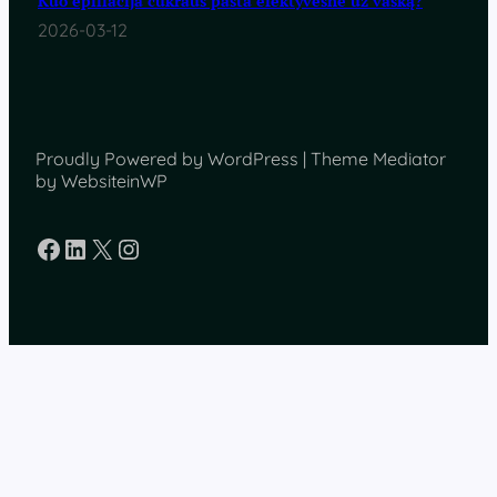
Kuo epiliacija cukraus pasta efektyvesnė už vašką?
2026-03-12
Proudly Powered by WordPress | Theme Mediator
by WebsiteinWP
Facebook
LinkedIn
X
Instagram