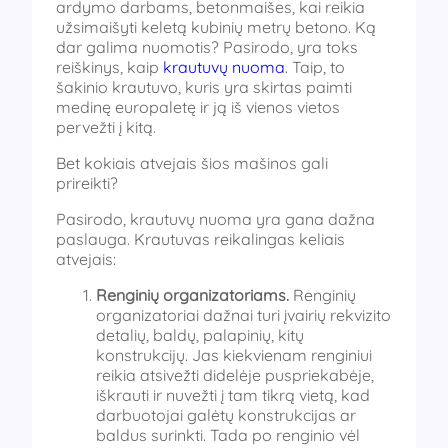
ardymo darbams, betonmaišes, kai reikia
užsimaišyti keletą kubinių metrų betono. Ką
dar galima nuomotis? Pasirodo, yra toks
reiškinys, kaip
krautuvų nuoma
. Taip, to
šakinio krautuvo, kuris yra skirtas paimti
medinę europaletę ir ją iš vienos vietos
pervežti į kitą.
Bet kokiais atvejais šios mašinos gali
prireikti?
Pasirodo, krautuvų nuoma yra gana dažna
paslauga. Krautuvas reikalingas keliais
atvejais:
Renginių organizatoriams.
Renginių
organizatoriai dažnai turi įvairių rekvizito
detalių, baldų, palapinių, kitų
konstrukcijų. Jas kiekvienam renginiui
reikia atsivežti didelėje puspriekabėje,
iškrauti ir nuvežti į tam tikrą vietą, kad
darbuotojai galėtų konstrukcijas ar
baldus surinkti. Tada po renginio vėl