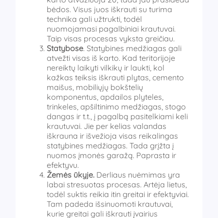
bėdos. Visus juos iškrauti su turima
technika gali užtrukti, todėl
nuomojamasi pagalbiniai krautuvai.
Taip visas procesas vyksta greičiau.
Statybose
. Statybines medžiagas gali
atvežti visas iš karto. Kad teritorijoje
nereiktų laikyti vilkikų ir laukti, kol
kažkas teiksis iškrauti plytas, cemento
maišus, mobiliųjų bokštelių
komponentus, apdailos plyteles,
trinkeles, apšiltinimo medžiagas, stogo
dangas ir t.t., į pagalbą pasitelkiami keli
krautuvai. Jie per kelias valandas
iškrauna ir išvežioja visas reikalingas
statybines medžiagas. Tada grįžta į
nuomos įmonės garažą. Paprasta ir
efektyvu.
Žemės ūkyje.
Derliaus nuėmimas yra
labai stresuotas procesas. Artėja lietus,
todėl suktis reikia itin greitai ir efektyviai.
Tam padeda išsinuomoti krautuvai,
kurie greitai gali iškrauti įvairius