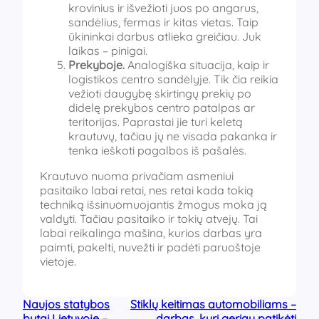
krovinius ir išvežioti juos po angarus,
sandėlius, fermas ir kitas vietas. Taip
ūkininkai darbus atlieka greičiau. Juk
laikas – pinigai.
Prekyboje.
Analogiška situacija, kaip ir
logistikos centro sandėlyje. Tik čia reikia
vežioti daugybę skirtingų prekių po
didelę prekybos centro patalpas ar
teritorijas. Paprastai jie turi keletą
krautuvų, tačiau jų ne visada pakanka ir
tenka ieškoti pagalbos iš pašalės.
Krautuvo nuoma privačiam asmeniui
pasitaiko labai retai, nes retai kada tokią
techniką išsinuomuojantis žmogus moka ją
valdyti. Tačiau pasitaiko ir tokių atvejų. Tai
labai reikalinga mašina, kurios darbas yra
paimti, pakelti, nuvežti ir padėti paruoštoje
vietoje.
Naujos statybos
Stiklų keitimas automobiliams –
butai Lietuvoje –
darbas, kurį geriau patikėti