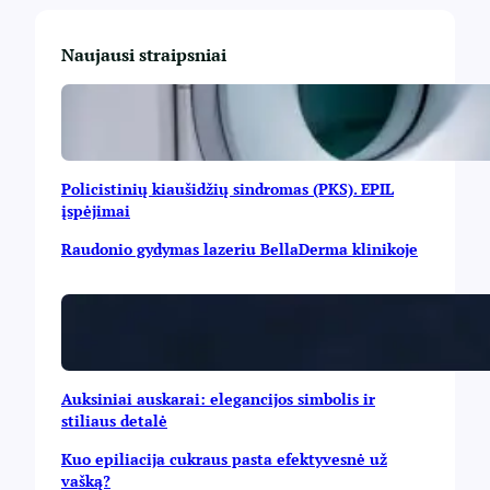
Naujausi straipsniai
Policistinių kiaušidžių sindromas (PKS). EPIL
įspėjimai
Raudonio gydymas lazeriu BellaDerma klinikoje
Auksiniai auskarai: elegancijos simbolis ir
stiliaus detalė
Kuo epiliacija cukraus pasta efektyvesnė už
vašką?