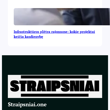
Infrastruktūros plėtra rajonuose: kokie projektai
keičia kasdienybę
Straipsniai.one