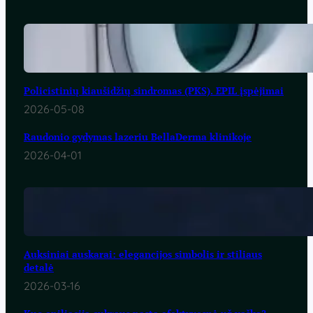
Policistinių kiaušidžių sindromas (PKS). EPIL įspėjimai
2026-05-08
Raudonio gydymas lazeriu BellaDerma klinikoje
2026-04-01
Auksiniai auskarai: elegancijos simbolis ir stiliaus
detalė
2026-03-16