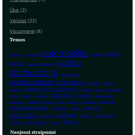
Ūkis
(2)
Verslas
(22)
Visuomenė
(8)
Temos
automobiliai
baldai
apsauga
autobusai
baidarės
darbas
biurai
buhalterinė apskaita
darbuotojai
darbų sauga
elektromobiliai
interjeras
juvelyrika
kaminai
komercinis transportas
kelionės
krepšinis
kursai
laikrodžiai
mokymai
nuoma
langai
maistas
mokykla
parduotuvės
paslaugos
patiekalai
pirkiniai
POS
prekyba
remontas
santechnika
saulės elektrinės
sportas
savivaldybė
skolos
statybos
technika
supirkimas
traktoriai
vandens filtrai
Škoda
vanduo
verslo valdymas
virtuvė
Naujausi straipsniai