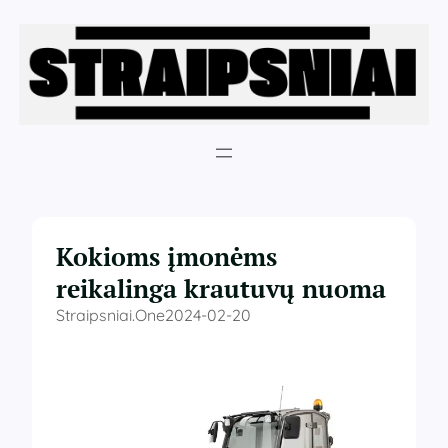
Eiti
prie
turinio
Kokioms įmonėms
reikalinga krautuvų nuoma
Straipsniai.one
2024-02-20