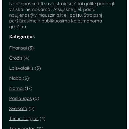
Norite paskelbti savo straipsnį? Tai galite padaryti
visiškai nemokamai. Atsiųskite jį el. paštu
naujienos@vilniauszinia.lt
el. paštu. Straipsnį
peržiūrėsime ir publikuosime kaip įmanoma
greičiau.
Kategorijos
Finansai
(3)
Grožis
(4)
Laisvalaikis
(5)
Mada
(5)
Namai
(17)
Paslaugos
(5)
Sveikata
(5)
Technologijos
(4)
Transportas
(11)