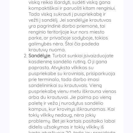
viską reikia išardyti, sudėti viską gana
kompaktiškai ir paruošti kitam renginiui.
Tada viską sukrauti į puspriekabę ir
vežti į sandėlį. Jei sandėlyje krautuvas
yra pagrindinė darbo priemonė, tai
renginio teritorijoje kur nors miesto
parke, ar privačioje sodyboje, tokios
galimybės nėra. Štai čia padeda
krautuvų nuoma.
Sandėlyje
. Turbūt sunkiai įsivaizduojate
kasdieninę sandėlio rutiną. O ji gana
paprasta. Atvyksta vilkikas su
puspriekabe su kroviniais, prisiparkuoja
prie terminalo, tada darbo imasi
sandėlininkai su krautuvais. Vieną
puspriekabę vienu metu iškrauna vienas
arba du krautuvai. Jie paima po vieną
paletę ir veža į nurodytus sandėlio
kampus, kur krovinys iškraunamas. Kai
tokių vilkikų nedaug, nėra jokių
problemų. Bet jei kartais pasitaiko labai
didelis užsakymas ir tokių vilkikų iš
karto atvažiuoja 20, tada jau prasideda