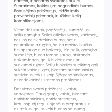
dantenų ir bendros sveikatos būklei.
Supratimas, kokios yra pagrindinės burnos
išsausėjimo priežastys, leidžia imtis
prevencinių priemonių ir užkirsti kelią
komplikacijoms.
Viena dažniausių priežasčių – sumažėjusi
seilių gamyba. Seilės atlieka svarbų vaidmenį,
nes jos ne tik drėkina burną, bet ir
neutralizuoja rūgštis, šalina maisto likučius
bei apsaugo nuo bakterijų. Kai seilių gamyba
sumažėja, burna tampa sausa, atsiranda
diskomfortas, gali kilti deginimas ar
sunkumai ryjant. Seilių funkcijos sutrikimą gali
sukelti įvairios ligos, įskaitant autoimuninius
sutrikimus, tokius kaip Sjögreno sindromas,
ar endokrininės sistemos problemas.
Dar viena svarbi priežastis – vaistų
vartojimas. Daug grupių vaistų, įskaitant
antihistamininius, antidepresantus,
kraujospūdį reguliuojančius preparatus ir
diuretikus, gali sukelti burnos sausumą.