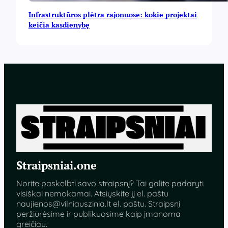
Infrastruktūros plėtra rajonuose: kokie projektai
keičia kasdienybę
Straipsniai.one
Norite paskelbti savo straipsnį? Tai galite padaryti
visiškai nemokamai. Atsiųskite jį el. paštu
naujienos@vilniauszinia.lt
el. paštu. Straipsnį
peržiūrėsime ir publikuosime kaip įmanoma
greičiau.