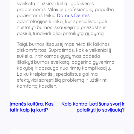
sveikatą ir užkirsti kelią ilgalaikėms
problemoms. Vilniuje profesionalią pagalbą
pacientams teikia
Domus Dentes
odontologijos klinika, kur specialistai gali
nustatyti burnos išsausėjimo priežastis ir
pasiūlyti individualiai pritaikytą gydymą.
Taigi, burnos išsausėjimas nėra tik laikinas
diskomfortas. Supratimas, kokie veiksniai jį
sukelia, ir tinkamas gydymas padeda
išlaikyti burnos sveikatą, pagerina gyvenimo
kokybę ir apsaugo nuo rimtų komplikacijų.
Laiku kreipiantis į specialistus galima
efektyviai spręsti šią problemą ir užtikrinti
komfortą kasdien.
Įmonės kultūra. Kas
Kaip kontroliuoti šuns svorį ir
tai ir kaip ją kurti?
palaikyti jo savijautą?