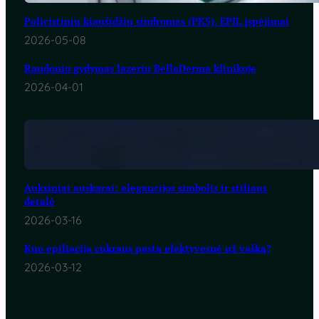
Policistinių kiaušidžių sindromas (PKS). EPIL įspėjimai
2026-05-08
Raudonio gydymas lazeriu BellaDerma klinikoje
2026-04-01
Auksiniai auskarai: elegancijos simbolis ir stiliaus
detalė
2026-03-16
Kuo epiliacija cukraus pasta efektyvesnė už vašką?
2026-03-12