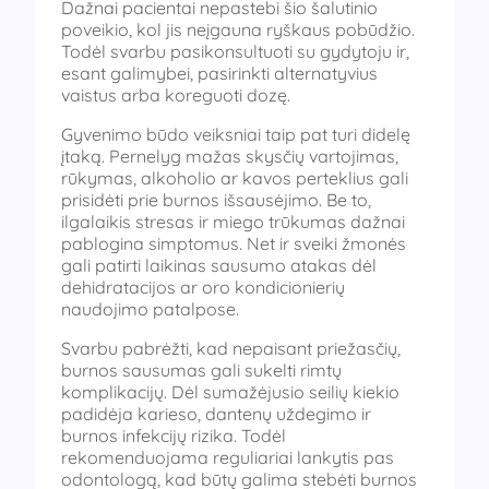
Dažnai pacientai nepastebi šio šalutinio
poveikio, kol jis neįgauna ryškaus pobūdžio.
Todėl svarbu pasikonsultuoti su gydytoju ir,
esant galimybei, pasirinkti alternatyvius
vaistus arba koreguoti dozę.
Gyvenimo būdo veiksniai taip pat turi didelę
įtaką. Pernelyg mažas skysčių vartojimas,
rūkymas, alkoholio ar kavos perteklius gali
prisidėti prie burnos išsausėjimo. Be to,
ilgalaikis stresas ir miego trūkumas dažnai
pablogina simptomus. Net ir sveiki žmonės
gali patirti laikinas sausumo atakas dėl
dehidratacijos ar oro kondicionierių
naudojimo patalpose.
Svarbu pabrėžti, kad nepaisant priežasčių,
burnos sausumas gali sukelti rimtų
komplikacijų. Dėl sumažėjusio seilių kiekio
padidėja karieso, dantenų uždegimo ir
burnos infekcijų rizika. Todėl
rekomenduojama reguliariai lankytis pas
odontologą, kad būtų galima stebėti burnos