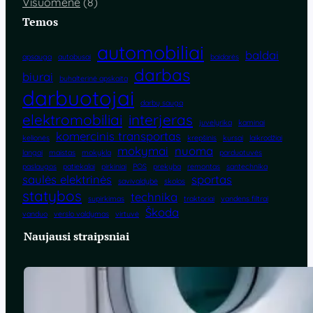
Visuomenė
(8)
Temos
automobiliai
baldai
apsauga
autobusai
baidarės
darbas
biurai
buhalterinė apskaita
darbuotojai
darbų sauga
elektromobiliai
interjeras
juvelyrika
kaminai
komercinis transportas
kelionės
krepšinis
kursai
laikrodžiai
mokymai
nuoma
langai
maistas
mokykla
parduotuvės
paslaugos
patiekalai
pirkiniai
POS
prekyba
remontas
santechnika
saulės elektrinės
sportas
savivaldybė
skolos
statybos
technika
supirkimas
traktoriai
vandens filtrai
Škoda
vanduo
verslo valdymas
virtuvė
Naujausi straipsniai