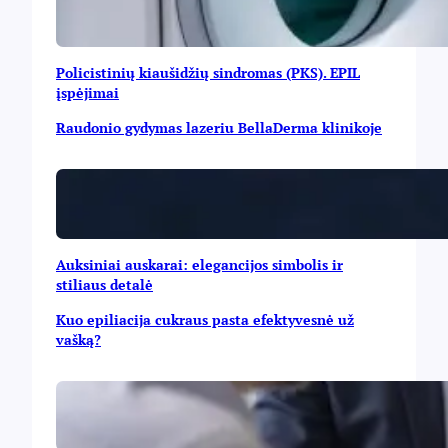
Policistinių kiaušidžių sindromas (PKS). EPIL
įspėjimai
Raudonio gydymas lazeriu BellaDerma klinikoje
Auksiniai auskarai: elegancijos simbolis ir
stiliaus detalė
Kuo epiliacija cukraus pasta efektyvesnė už
vašką?