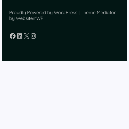
Proudly Powered by WordPress | Theme Mediator
by WebsiteinWP
Facebook
LinkedIn
X
Instagram