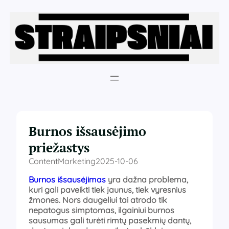
Eiti
prie
turinio
Burnos išsausėjimo
priežastys
ContentMarketing
2025-10-06
Burnos išsausėjimas
yra dažna problema,
kuri gali paveikti tiek jaunus, tiek vyresnius
žmones. Nors daugeliui tai atrodo tik
nepatogus simptomas, ilgainiui burnos
sausumas gali turėti rimtų pasekmių dantų,